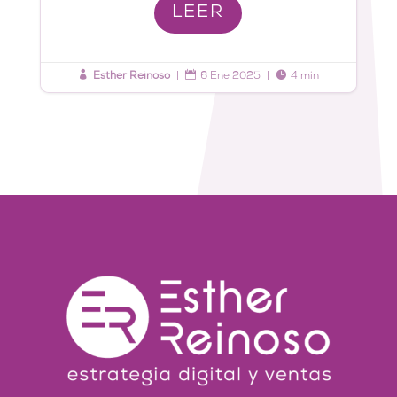
LEER



Esther Reinoso
|
6 Ene 2025
|
4 min