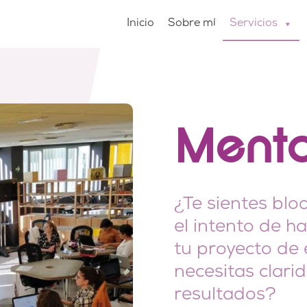
Inicio
Sobre mí
Servicios
Mento
¿Te sientes bl
el intento de h
tu proyecto de
necesitas clari
resultados?